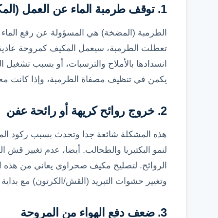
1. توقف طرمبة الماء عن العمل (المكيف يضخ هواء حارا)
الطرمبة (المضخة) هي المسؤولة عن رفع الماء وتو
تعطلت الطرمبة، سيعمل المكيف كمروحة عادية ت
انسدادها بالأملاح والترسبات، أو بسبب تشغيل ا
يكمن في تنظيف مصفاة الطرمبة، وإذا كانت محت
2. خروج روائح كريهة أو رائحة عفن
هذه المشكلة شائعة جدا وتحدث بسبب ركود الما
لنمو البكتيريا والطحالب. أيضا، عدم تغيير قش ا
الروائح. لتصليح مكيف صحراوي يعاني من هذه ا
وتغيير حشوات التبريد (القش/الكرتون) مع بداي
3. ضعف دفع الهواء من المروحة