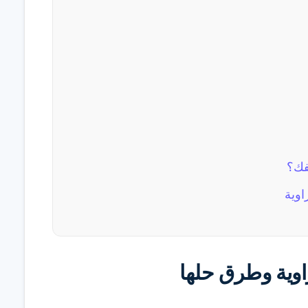
فك؟
اوية
وية وطرق حلها