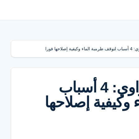
احها فورا
تصليح مكيف صحراوي: 4 أسباب
 وكيفية إصلاحها