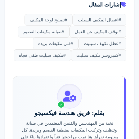
الغبار على الفلاتر، فتسليكها وحل المشكلة
إشارات المقال
يكون بتنظيفها. أما في الغالب فتكون
#اعطال المكيف السبلت
المشكلة أعمق وتحتاج تسليك خرطوم
#تصليح لوحة المكيف
الصرف بالضغط العالي بواسطة فني
#توقف المكيف عن العمل
#صيانة مكيفات القصيم
متخصص.
#عطل تكييف سبليت
#فني مكيفات بريدة
#كمبروسر مكيف سبليت
#مكيف سبليت طفى فجاه
بقلم: فريق هندسة فيكسيجو
نخبة من المهندسين والفنيين المعتمدين في صيانة
وتنظيف وتركيب المكيفات بمنطقة القصيم وبريدة. كل
معلومة تقرأها هنا تمت مراجعتها فنياً واعتمادها بناءً على