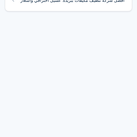
أفضل شركة تنظيف مكيفات ببريده: غسيل احترافي وأسعار
تنافسية مع ضمان الخدمة