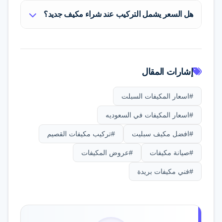
هل السعر يشمل التركيب عند شراء مكيف جديد؟
إلا أنها توفر ما يصل إلى 40% من استهلاك
الكهرباء، مما يعني استرداد فرق السعر خلال
بعض العروض تشمل التركيب الأساسي
فترة قصيرة من الاستخدام المستمر.
(أمتار نحاس محدودة). لكن إذا احتجت إلى
تمديد إضافي أو فك مكيف قديم، قد يتم
إشارات المقال
فرض رسوم إضافية. يفضل الاعتماد على
#اسعار المكيفات السبلت
شركة متخصصة مثل فيكسيجو لضمان جودة
التركيب بدلاً من عمالة المتاجر السريعة.
#اسعار المكيفات في السعوديه
#افضل مكيف سبليت
#تركيب مكيفات القصيم
#صيانة مكيفات
#عروض المكيفات
#فني مكيفات بريدة