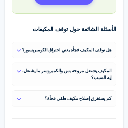
الأسئلة الشائعة حول توقف المكيفات
هل توقف المكيف فجأة يعني احتراق الكومبريسور؟
ليس بالضرورة. في أكثر من 70% من
الحالات يكون السبب بسيطاً مثل تلف
المكيف يشتغل مروحة بس والكمبروسر ما يشتغل،
إيه السبب؟
الكابستور، أو نزول القاطع الكهربائي، أو
فصل وقائي بسبب ارتفاع الحرارة.
هذا العرض يدل غالباً على تلف الكابستور
الكومبريسور قطعة قوية ولا تحترق بسهولة
كم يستغرق إصلاح مكيف طفى فجأة؟
(المكثف)، أو نقص حاد في الفريون أدى
إلا في حالات الإهمال الشديد.
لفصل الكومبريسور لحماية نفسه، أو عطل
إذا كان العطل كهربائياً مثل تغيير الكابستور
في حساس الحرارة (الثرموستات). يحتاج
أو الفيوز، فالأمر يستغرق أقل من نصف
الأمر لكشف فني بالقصيم لتحديد السبب