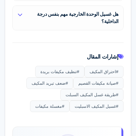
تستطيع الوصول إلى الأوساخ المتراكمة
إذا تم الغسيل باحترافية مع عزل اللوحة
داخل المروحة الأسطوانية (البلاور)، ولا تغني
هل غسيل الوحدة الخارجية مهم بنفس درجة
الإلكترونية، يمكنك تشغيل المكيف بعد الانتهاء
إطلاقا عن قوة ضخ الماء لإزالة الطين
الداخلية؟
مباشرة أو الانتظار لمدة 15 دقيقة للتأكد من
المستعصي.
تصريف كافة المياه المتبقية في الحوض.
نعم، بل قد يكون أهم لتجنب الأعطال. تراكم
التراب على الوحدة الخارجية (الكومبريسور)
يمنعه من تبريد نفسه، مما يجعله يسخن
إشارات المقال
ويفصل بشكل متكرر ويسحب كهرباء عالية
جدا.
#احتراق المكيف
#تنظيف مكيفات بريدة
#صيانة مكيفات القصيم
#ضعف تبريد المكيف
#طريقة غسل المكيف السبلت
#غسيل المكيف الاسبليت
#مغسلة مكيفات