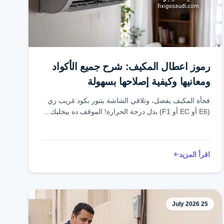
رموز اعطال المكيف: شرح جميع الأكواد
ومعانيها وكيفية إصلاحها بسهولة
فجأة المكيف يفصل، وتلاقي الشاشة بتنور بكود غريب زي
(E6 أو EC أو F1) بدل درجة الحرارة! الموقف ده بيخليك...
اقرأ المزيد
25 July 2026